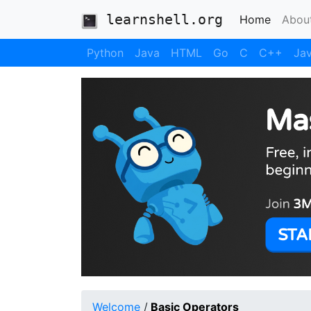
learnshell.org
(current
Home
Abou
Python
Java
HTML
Go
C
C++
Jav
Welcome
/
Basic Operators