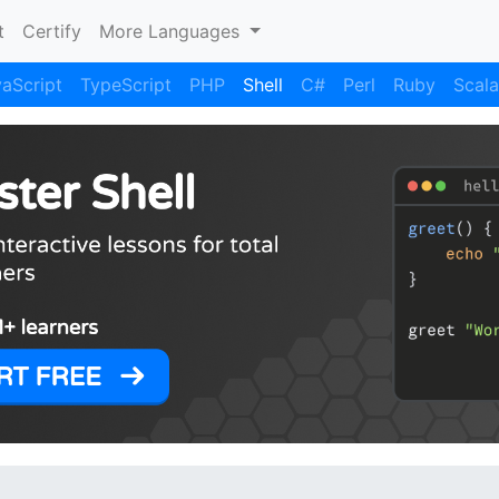
)
t
Certify
More Languages
aScript
TypeScript
PHP
Shell
C#
Perl
Ruby
Scala