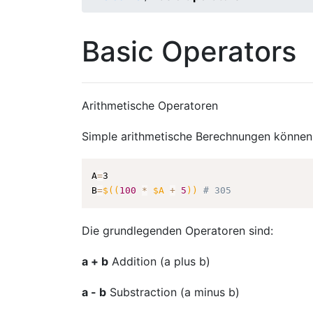
Basic Operators
Arithmetische Operatoren
Simple arithmetische Berechnungen können
A
=
3

B
=
$((
100
*
 $A 
+
5
))
# 305
Die grundlegenden Operatoren sind:
a + b
Addition (a plus b)
a - b
Substraction (a minus b)