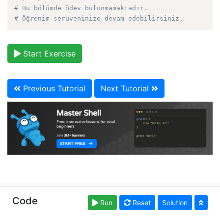
# Bu bölümde ödev bulunmamaktadır.
# Öğrenim serüveninize devam edebilirsiniz.
Start Exercise
Previous Tutorial
Next Tutorial
Copyright © learnshell.org. Read our
Terms of Use
and
Code
Run
Reset
Solution
Privacy Policy